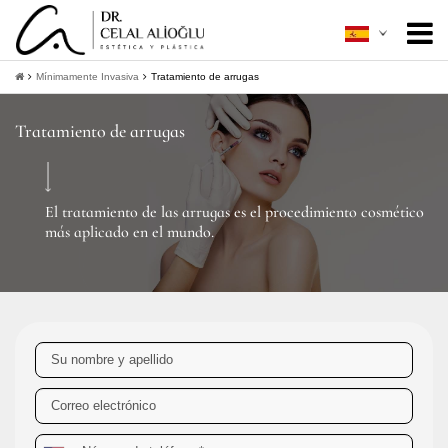
Acerca de mí
+
Mínimamente Invasiva
Tratamiento de arrugas
Cirugía Estética
+
Tratamiento de arrugas
Mínimamente Invasiva
+
Guía Del Paciente
+
El tratamiento de las arrugas es el procedimiento cosmético
más aplicado en el mundo.
Contacto
+
Obtener información