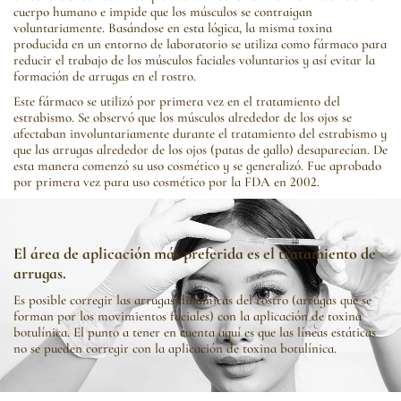
cuerpo humano e impide que los músculos se contraigan
voluntariamente. Basándose en esta lógica, la misma toxina
producida en un entorno de laboratorio se utiliza como fármaco para
reducir el trabajo de los músculos faciales voluntarios y así evitar la
formación de arrugas en el rostro.
Este fármaco se utilizó por primera vez en el tratamiento del
estrabismo. Se observó que los músculos alrededor de los ojos se
afectaban involuntariamente durante el tratamiento del estrabismo y
que las arrugas alrededor de los ojos (patas de gallo) desaparecían. De
esta manera comenzó su uso cosmético y se generalizó. Fue aprobado
por primera vez para uso cosmético por la FDA en 2002.
El área de aplicación más preferida es el tratamiento de
arrugas.
Es posible corregir las arrugas dinámicas del rostro (arrugas que se
forman por los movimientos faciales) con la aplicación de toxina
botulínica. El punto a tener en cuenta aquí es que las líneas estáticas
no se pueden corregir con la aplicación de toxina botulínica.