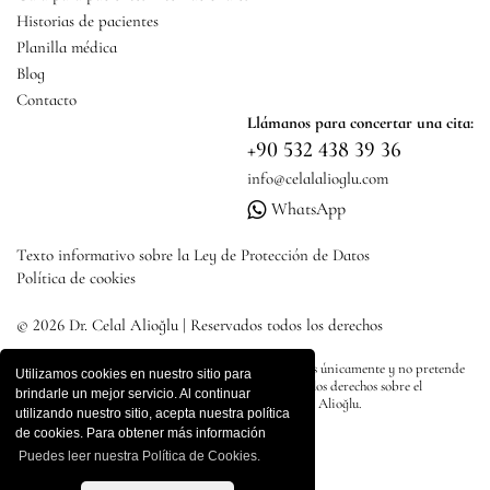
Historias de pacientes
Planilla médica
Blog
Contacto
Llámanos para concertar una cita:
+90 532 438 39 36
info@celalalioglu.com
WhatsApp
Texto informativo sobre la Ley de Protección de Datos
Política de cookies
© 2026 Dr. Celal Alioğlu | Reservados todos los derechos
Todo el contenido de este sitio tiene fines informativos únicamente y no pretende
Utilizamos cookies en nuestro sitio para
dirigir publicidad, diagnóstico o tratamiento. Todos los derechos sobre el
brindarle un mejor servicio. Al continuar
contenido del sitio pertenecen al Dr. Pertenece a Celal Alioğlu.
utilizando nuestro sitio, acepta nuestra política
de cookies. Para obtener más información
Puedes leer nuestra Política de Cookies.