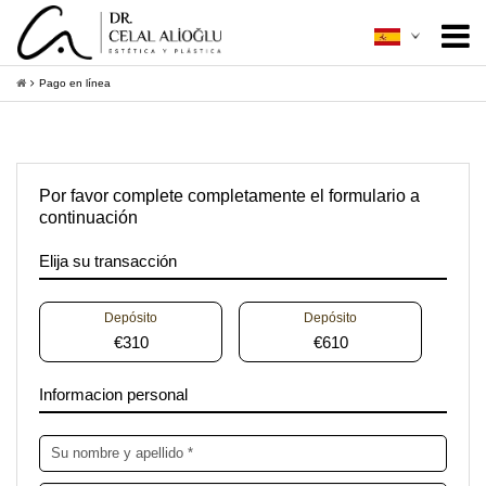
Acerca de mí
+
Pago en línea
Cirugía Estética
+
Mínimamente Invasiva
+
Por favor complete completamente el formulario a
Guía Del Paciente
continuación
+
Elija su transacción
Contacto
Depósito
Depósito
+
Obtener información
€310
€610
Informacion personal