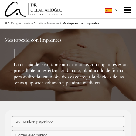
Acerca de mí
+
Cirugía Estética
Esttica Mamaria
Mastopexia con Implantes
Cirugía Estética
+
Mastopexia con Implantes
Mínimamente Invasiva
+
Guía Del Paciente
+
La cirugía de levantamiento de mamas con implantes es un
procedimiento estético combinado, planificado de forma
Contacto
personalizada, cuyo objetivo es corregir la flacidez de los
senos y aportar volumen y plenitud mediante
+
Obtener información