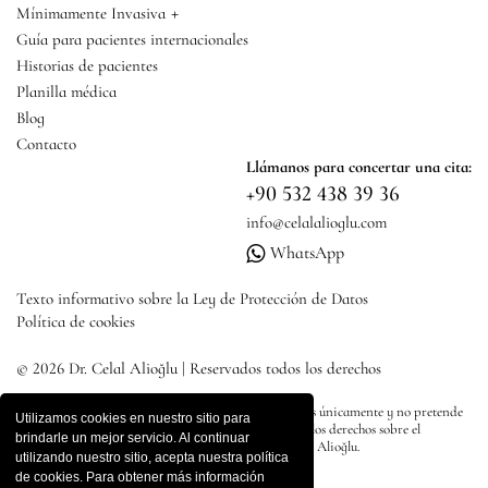
+
Mínimamente Invasiva
Guía para pacientes internacionales
Historias de pacientes
Planilla médica
Blog
Contacto
Llámanos para concertar una cita:
+90 532 438 39 36
info@celalalioglu.com
WhatsApp
Texto informativo sobre la Ley de Protección de Datos
Política de cookies
© 2026 Dr. Celal Alioğlu | Reservados todos los derechos
Todo el contenido de este sitio tiene fines informativos únicamente y no pretende
Utilizamos cookies en nuestro sitio para
dirigir publicidad, diagnóstico o tratamiento. Todos los derechos sobre el
brindarle un mejor servicio. Al continuar
contenido del sitio pertenecen al Dr. Pertenece a Celal Alioğlu.
utilizando nuestro sitio, acepta nuestra política
de cookies. Para obtener más información