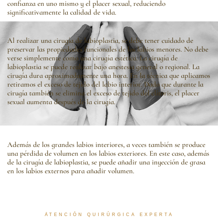
confianza en uno mismo y el placer sexual, reduciendo
significativamente la calidad de vida.
Al realizar una cirugía de labioplastia, se debe tener cuidado de
preservar las propiedades funcionales de los labios menores. No debe
verse simplemente como una cirugía estética. La cirugía de
labioplastia se puede realizar bajo anestesia general o regional. La
cirugía dura aproximadamente una hora. En la técnica que aplicamos
retiramos el exceso de tejido del labio interior. Dado que durante la
cirugía también se elimina el exceso de tejido del clítoris, el placer
sexual aumenta después de la cirugía.
Además de los grandes labios interiores, a veces también se produce
una pérdida de volumen en los labios exteriores. En este caso, además
de la cirugía de labioplastia, se puede añadir una inyección de grasa
en los labios externos para añadir volumen.
ATENCIÓN QUIRÚRGICA EXPERTA