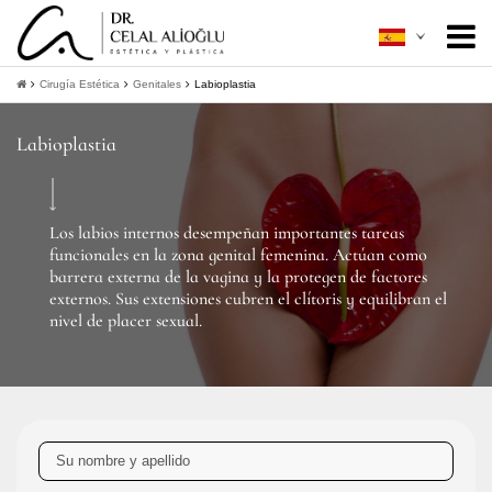
Acerca de mí
+
Cirugía Estética
Genitales
Labioplastia
Cirugía Estética
+
Labioplastia
Mínimamente Invasiva
+
Guía Del Paciente
+
Los labios internos desempeñan importantes tareas
funcionales en la zona genital femenina. Actúan como
Contacto
barrera externa de la vagina y la protegen de factores
externos. Sus extensiones cubren el clítoris y equilibran el
nivel de placer sexual.
+
Obtener información