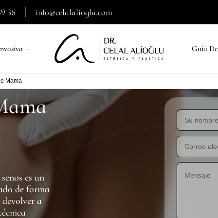
39 36
info@celalalioglu.com
+
nvasiva
Guía De
de Mama
 Mama
 senos es un
cado de forma
 devolver a
técnica