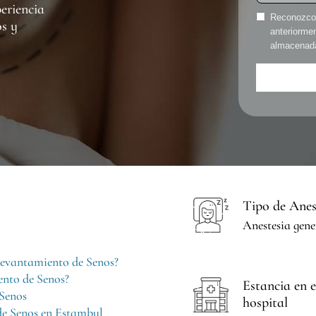
eriencia
Reconozco 
os y
anteriorme
almacenada,
Tipo de Anes
Anestesia gene
Levantamiento de Senos?
ento de Senos?
Estancia en e
 Senos
hospital
de Senos en Estambul