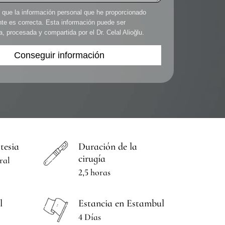
que la información personal que he proporcionado
nte es correcta. Esta información puede ser
 procesada y compartida por el Dr. Celal Alioğlu.
tesia
Duración de la
cirugía
ral
2,5 horas
l
Estancia en Estambul
4 Días