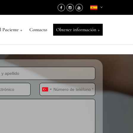
+
+
l Paciente
Contacto
Obtener información