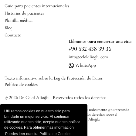
Guía para pacientes internacionales
Historias de pacientes
Planilla médica
Blog
Contacto
Llámanos para concertar una cita:
+90 532 438 39 36
info@celalalioglu.com
WhatsApp
Texto informativo sobre la Ley de Protección de Datos
Política de cookies
© 2026 Dr. Celal Alioğlu | Reservados todos los derechos
Todo el contenido de este sitio tiene fines informativos únicamente y no pretende
Utilizamos cookies en nuestro sitio para
dirigir publicidad, diagnóstico o tratamiento. Todos los derechos sobre el
brindarle un mejor servicio. Al continuar
contenido del sitio pertenecen al Dr. Pertenece a Celal Alioğlu.
utilizando nuestro sitio, acepta nuestra política
de cookies. Para obtener más información
Puedes leer nuestra Política de Cookies.