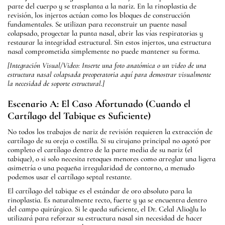
parte del cuerpo y se trasplanta a la nariz. En la rinoplastia de
revisión, los injertos actúan como los bloques de construcción
fundamentales. Se utilizan para reconstruir un puente nasal
colapsado, proyectar la punta nasal, abrir las vías respiratorias y
restaurar la integridad estructural. Sin estos injertos, una estructura
nasal comprometida simplemente no puede mantener su forma.
[Integración Visual/Video: Inserte una foto anatómica o un video de una
estructura nasal colapsada preoperatoria aquí para demostrar visualmente
la necesidad de soporte estructural.]
Escenario A: El Caso Afortunado (Cuando el
Cartílago del Tabique es Suficiente)
No todos los trabajos de nariz de revisión requieren la extracción de
cartílago de su oreja o costilla. Si su cirujano principal no agotó por
completo el cartílago dentro de la parte media de su nariz (el
tabique), o si solo necesita retoques menores como arreglar una ligera
asimetría o una pequeña irregularidad de contorno, a menudo
podemos usar el cartílago septal restante.
El cartílago del tabique es el estándar de oro absoluto para la
rinoplastia. Es naturalmente recto, fuerte y ya se encuentra dentro
del campo quirúrgico. Si le queda suficiente, el Dr. Celal Alioğlu lo
utilizará para reforzar su estructura nasal sin necesidad de hacer