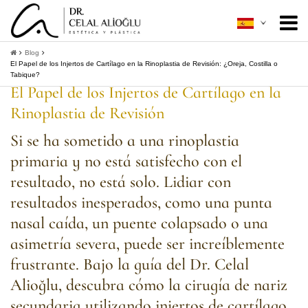
Acerca de mí
+
Blog
El Papel de los Injertos de Cartílago en la Rinoplastia de Revisión: ¿Oreja, Costilla o
Tabique?
Cirugía Estética
+
El Papel de los Injertos de Cartílago en la
Rinoplastia de Revisión
Mínimamente Invasiva
+
Si se ha sometido a una rinoplastia
Guía Del Paciente
+
primaria y no está satisfecho con el
Contacto
resultado, no está solo. Lidiar con
resultados inesperados, como una punta
+
Obtener información
nasal caída, un puente colapsado o una
asimetría severa, puede ser increíblemente
frustrante. Bajo la guía del Dr. Celal
Alioğlu, descubra cómo la cirugía de nariz
secundaria utilizando injertos de cartílago