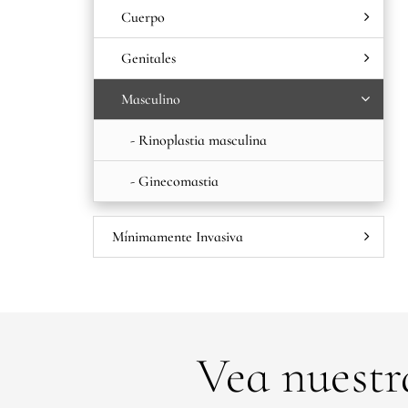
Cuerpo
Genitales
Masculino
- Rinoplastia masculina
- Ginecomastia
Mínimamente Invasiva
Vea nuestr