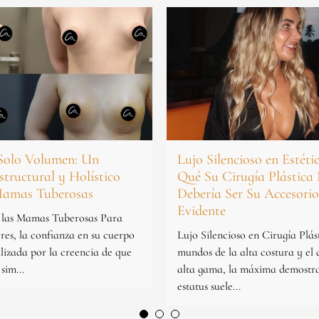
Solo Volumen: Un
Lujo Silencioso en Estéti
tructural y Holístico
Qué Su Cirugía Plástica
Mamas Tuberosas
Debería Ser Su Accesori
Evidente
 las Mamas Tuberosas Para
es, la confianza en su cuerpo
Lujo Silencioso en Cirugía Plás
ulizada por la creencia de que
mundos de la alta costura y el 
sim...
alta gama, la máxima demostr
estatus suele...