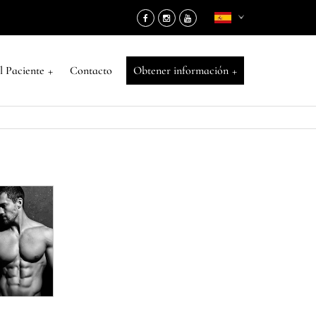
+
+
l Paciente
Contacto
Obtener información