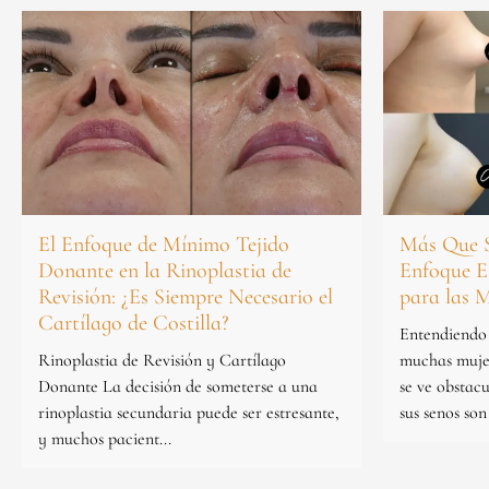
El Enfoque de Mínimo Tejido
Más Que 
Donante en la Rinoplastia de
Enfoque Es
Revisión: ¿Es Siempre Necesario el
para las 
Cartílago de Costilla?
Entendiendo
Rinoplastia de Revisión y Cartílago
muchas mujer
Donante La decisión de someterse a una
se ve obstac
rinoplastia secundaria puede ser estresante,
sus senos son 
y muchos pacient...