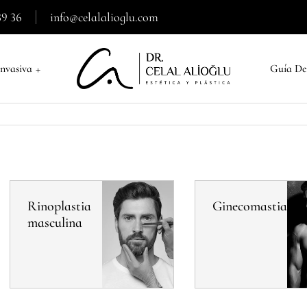
39 36
info@celalalioglu.com
+
nvasiva
Guía De
Rinoplastia
Ginecomastia
masculina