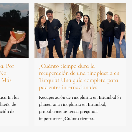
ca: Por
¿Cuánto tiempo dura la
 No
recuperación de una rinoplastia en
o Más
Turquía? Una guía completa para
pacientes internacionales
tica En los
Recuperación de rinoplastia en Estambul Si
diseño de
planea una rinoplastia en Estambul,
ación de
probablemente tenga preguntas
importantes: ¿Cuánto tiempo...