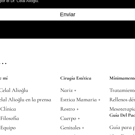
r el Dr. Celal Alioğlu.
..
e mí
Cirugía Estética
Mínimamente
+
Celal Alioğlu
Nariz
Tratamiento
+
elal Alioğlu en la prensa
Esttica Mamaria
Rellenos dé
+
 Clínica
Rostro
Mesoterapi
Guía Del Pac
+
Filosofía
Cuerpo
+
Guía para p
 Equipo
Genitales