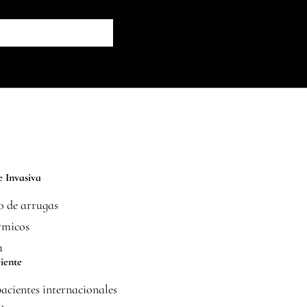
 Invasiva
 de arrugas
rmicos
a
iente
acientes internacionales