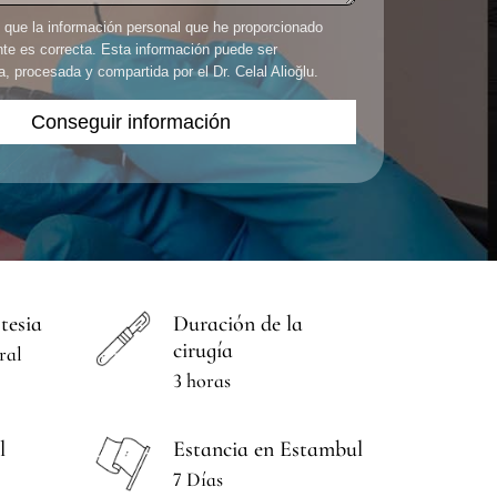
que la información personal que he proporcionado
nte es correcta. Esta información puede ser
 procesada y compartida por el Dr. Celal Alioğlu.
tesia
Duración de la
cirugía
ral
3 horas
l
Estancia en Estambul
7 Días