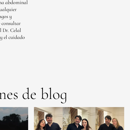
zona abdominal
ualquier
sgos y
e consultar
l Dr. Celal
 y el cuidado
nes de blog