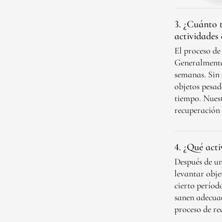
3. ¿Cuánto 
actividades 
El proceso de
Generalmente,
semanas. Sin 
objetos pesad
tiempo. Nuest
recuperación 
4. ¿Qué act
Después de un
levantar obje
cierto períod
sanen adecuad
proceso de re