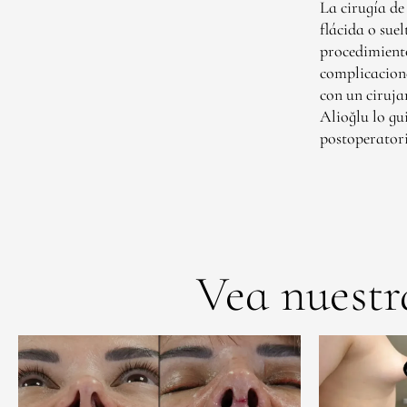
La cirugía de
flácida o sue
procedimiento
complicacione
con un ciruja
Alioğlu lo gu
postoperator
Vea nuestr