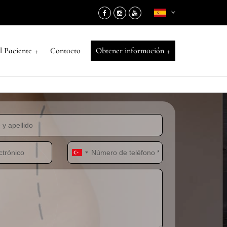
+
+
l Paciente
Contacto
Obtener información