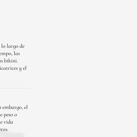
 lo largo de
iempo, las
n bikini.
catrices y el
n embargo, el
e peso o
de vida
ros.