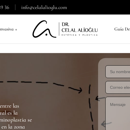
39 36
info@celalalioglu.com
+
nvasiva
Guía De
entre las
al es la
inoplastia se
a en la zona