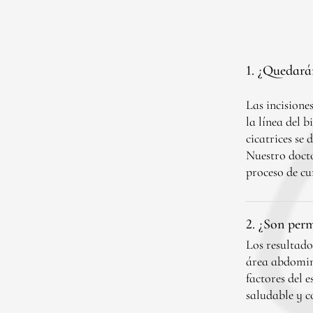
1. ¿Quedará
Las incisione
la línea del b
cicatrices se
Nuestro docto
proceso de cu
2. ¿Son perm
Los resultado
área abdomina
factores del 
saludable y c