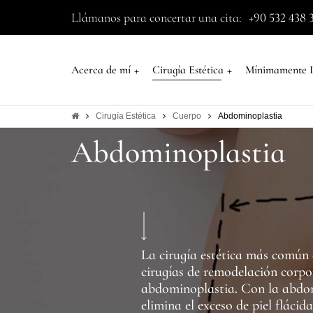
Llámanos para concertar una cita:
+90 532 438 
+
+
Acerca de mí
Cirugía Estética
Mínimamente I
Cirugía Estética
Cuerpo
Abdominoplastia
Abdominoplastia
La cirugía estética más común 
cirugías de remodelación corpor
abdominoplastia. Con la abdom
elimina el exceso de piel flácid