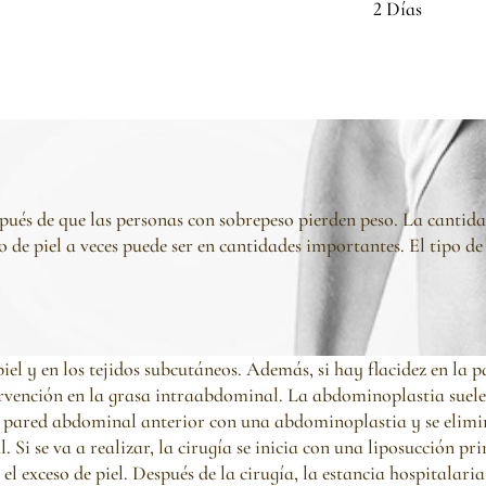
2 Días
spués de que las personas con sobrepeso pierden peso. La cantidad
o de piel a veces puede ser en cantidades importantes. El tipo de
piel y en los tejidos subcutáneos. Además, si hay flacidez en la
tervención en la grasa intraabdominal. La abdominoplastia suele
a pared abdominal anterior con una abdominoplastia y se elimin
. Si se va a realizar, la cirugía se inicia con una liposucción 
l exceso de piel. Después de la cirugía, la estancia hospitalaria 