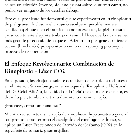
coloca un edredón (manta) de lana gruesa sobre la misma cama, no
podrá ver ninguno de los detalles debajo.
Este es el problema fundamental que se experimenta en la rinoplastia
de piel gruesa. Incluso si el cirujano esculpe impecablemente el
cartílago y el hueso en el interior como un escultor, la piel gruesa y
grasa oculta este elegante trabajo artesanal. Hace que la nariz se vea
más grande y redonda de lo que es. Además, la piel gruesa retiene el
edema (hinchazón) posoperatorio como una esponja y prolonga el
proceso de recuperación.
El Enfoque Revolucionario: Combinación de
Rinoplastia + Láser CO2
En el pasado, los cirujanos solo se ocupaban del cartílago y el hueso
en el interior. Sin embargo, en el enfoque de "Rinoplastia Holística"
del Dr. Celal Alioğlu, la calidad de la "tela" que cubre el esqueleto, es
decir, la piel, también se trata durante la misma cirugía.
¿Entonces, cómo funciona esto?
Mientras se somete a su cirugía de rinoplastia bajo anestesia general,
tan pronto como termina el esculpido del cartílago y el hueso, se
aplica un Láser Fraccionado de Dióxido de Carbono (CO2) en la
superficie de su nariz y sus mejillas.