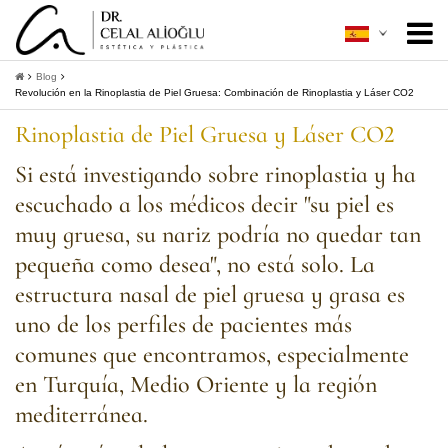
Acerca de mí
+
Blog
Revolución en la Rinoplastia de Piel Gruesa: Combinación de Rinoplastia y Láser CO2
Cirugía Estética
+
Rinoplastia de Piel Gruesa y Láser CO2
Mínimamente Invasiva
+
Si está investigando sobre rinoplastia y ha
escuchado a los médicos decir "su piel es
Guía Del Paciente
+
muy gruesa, su nariz podría no quedar tan
Contacto
pequeña como desea", no está solo. La
estructura nasal de piel gruesa y grasa es
+
Obtener información
uno de los perfiles de pacientes más
comunes que encontramos, especialmente
en Turquía, Medio Oriente y la región
mediterránea.