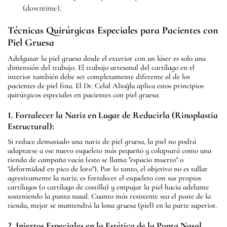
(downtime).
Técnicas Quirúrgicas Especiales para Pacientes con
Piel Gruesa
Adelgazar la piel gruesa desde el exterior con un láser es solo una
dimensión del trabajo. El trabajo artesanal del cartílago en el
interior también debe ser completamente diferente al de los
pacientes de piel fina. El Dr. Celal Alioğlu aplica estos principios
quirúrgicos especiales en pacientes con piel gruesa:
1. Fortalecer la Nariz en Lugar de Reducirla (Rinoplastia
Estructural):
Si reduce demasiado una nariz de piel gruesa, la piel no podrá
adaptarse a ese nuevo esqueleto más pequeño y colapsará como una
tienda de campaña vacía (esto se llama "espacio muerto" o
"deformidad en pico de loro"). Por lo tanto, el objetivo no es tallar
agresivamente la nariz; es fortalecer el esqueleto con sus propios
cartílagos (o cartílago de costilla) y empujar la piel hacia adelante
sosteniendo la punta nasal. Cuanto más resistente sea el poste de la
tienda, mejor se mantendrá la lona gruesa (piel) en la parte superior.
2. Injertos Especiales en la Estética de la Punta Nasal