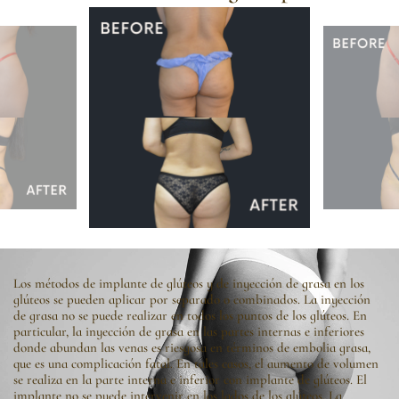
Los métodos de implante de glúteos y de inyección de grasa en los
glúteos se pueden aplicar por separado o combinados. La inyección
de grasa no se puede realizar en todos los puntos de los glúteos. En
particular, la inyección de grasa en las partes internas e inferiores
donde abundan las venas es riesgosa en términos de embolia grasa,
que es una complicación fatal. En tales casos, el aumento de volumen
se realiza en la parte interna e inferior con implante de glúteos. El
implante no se puede intervenir en los lados de los glúteos. La