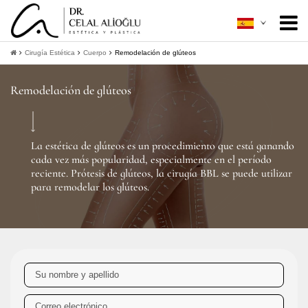
Acerca de mí
+
Cirugía Estética
Cuerpo
Remodelación de glúteos
Cirugía Estética
+
Remodelación de glúteos
Mínimamente Invasiva
+
Guía Del Paciente
+
La estética de glúteos es un procedimiento que está ganando
cada vez más popularidad, especialmente en el período
Contacto
reciente. Prótesis de glúteos, la cirugía BBL se puede utilizar
para remodelar los glúteos.
+
Obtener información