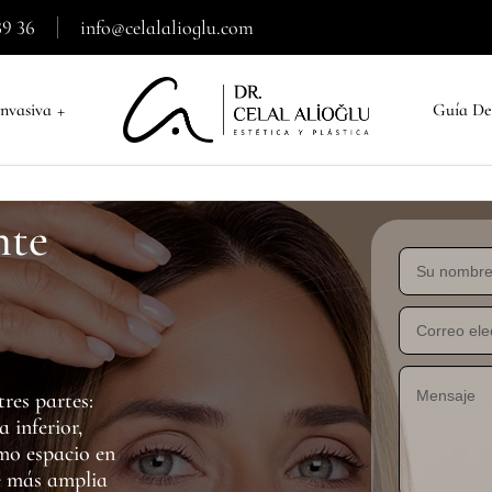
39 36
info@celalalioglu.com
+
nvasiva
Guía De
nte
res partes:
 inferior,
smo espacio en
te más amplia