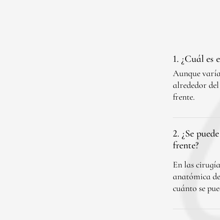
1. ¿Cuál es 
Aunque varía 
alrededor del
frente.
2. ¿Se puede
frente?
En las cirugí
anatómica de 
cuánto se pued