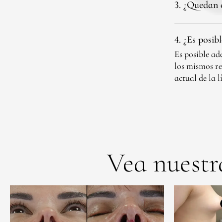
3. ¿Quedan c
4. ¿Es posib
Es posible ad
los mismos re
actual de la 
Vea nuestr