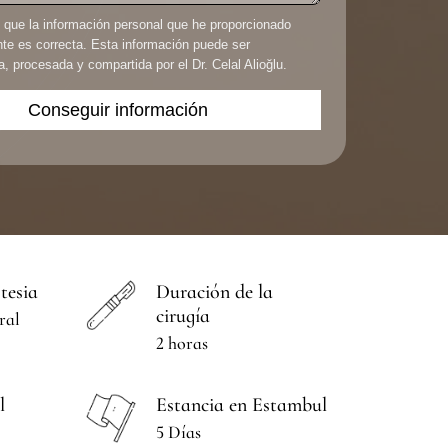
que la información personal que he proporcionado
nte es correcta. Esta información puede ser
 procesada y compartida por el Dr. Celal Alioğlu.
tesia
Duración de la
cirugía
ral
2 horas
l
Estancia en Estambul
5 Días