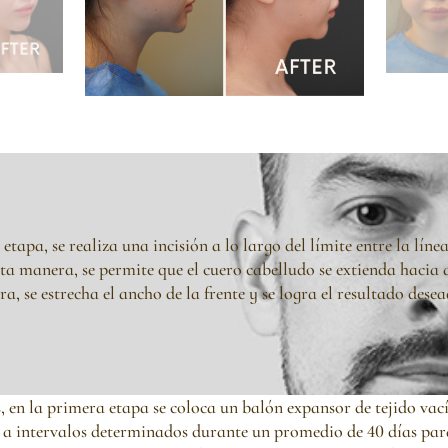
tapa, se realiza una incisión a lo largo del límite entre la línea
esta manera, se permite que el cuero cabelludo se extienda haci
a, se estrecha el ancho de la frente y se logra el resultado desea
s, en la primera etapa se coloca un balón expansor de tejido vací
ero a intervalos determinados durante un promedio de 40 días pa