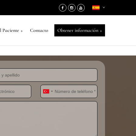
+
+
l Paciente
Contacto
Obtener información