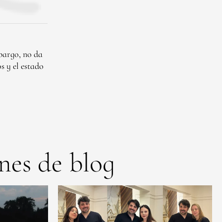
mbargo, no da
s y el estado
nes de blog