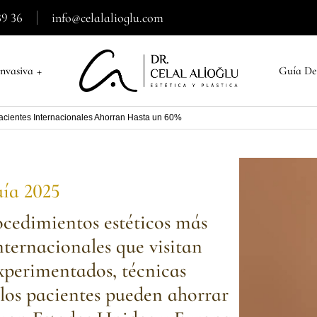
39 36
info@celalalioglu.com
+
nvasiva
Guía De
Pacientes Internacionales Ahorran Hasta un 60%
uía 2025
rocedimientos estéticos más
nternacionales que visitan
xperimentados, técnicas
 los pacientes pueden ahorrar