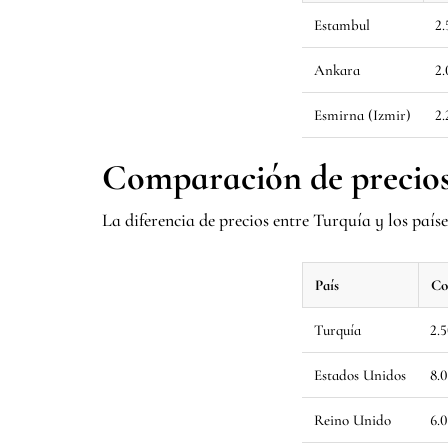
Estambul
2
Ankara
2
Esmirna (Izmir)
2
Comparación de precios
La diferencia de precios entre Turquía y los paíse
País
Co
Turquía
2.
Estados Unidos
8.
Reino Unido
6.