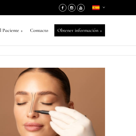
+
+
l Paciente
Contacto
Obtener información