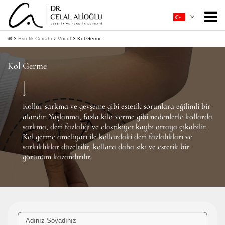
Hakkımda
+
Estetik Cerrahi
Vücut
Kol Germe
Estetik Cerrahi
+
Kol Germe
Ameliyatsız Estetik
+
Hasta Rehberi
+
Kollar sarkma ve gevşeme gibi estetik sorunlara eğilimli bir
alandır. Yaşlanma, fazla kilo verme gibi nedenlerle kollarda
İletişim
sarkma, deri fazlalığı ve elastikiyet kaybı ortaya çıkabilir.
Kol germe ameliyatı ile kollardaki deri fazlalıkları ve
sarkıklıklar düzeltilir, kollara daha sıkı ve estetik bir
+
Bilgi Al
görünüm kazandırılır.