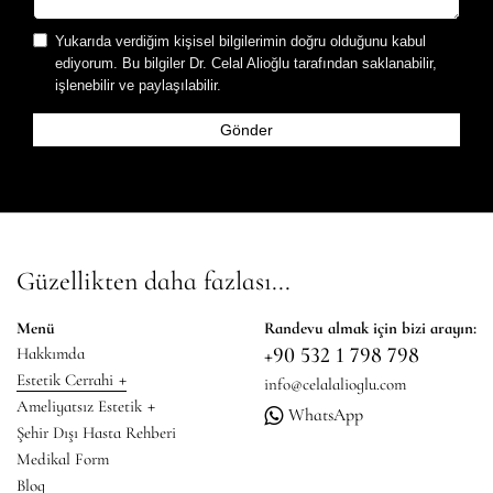
Yukarıda verdiğim kişisel bilgilerimin doğru olduğunu kabul
ediyorum. Bu bilgiler Dr. Celal Alioğlu tarafından saklanabilir,
işlenebilir ve paylaşılabilir.
Güzellikten daha fazlası...
Menü
Randevu almak için bizi arayın:
+90 532 1 798 798
Hakkımda
+
Estetik Cerrahi
info@celalalioglu.com
+
Ameliyatsız Estetik
WhatsApp
Şehir Dışı Hasta Rehberi
Medikal Form
Blog