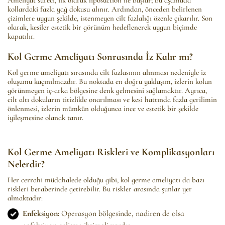
kollardaki fazla yağ dokusu alınır. Ardından, önceden belirlenen
çizimlere uygun şekilde, istenmeyen cilt fazlalığı özenle çıkarılır. Son
olarak, kesiler estetik bir görünüm hedeflenerek uygun biçimde
kapatılır.
Kol Germe Ameliyatı Sonrasında İz Kalır mı?
Kol germe ameliyatı sırasında cilt fazlasının alınması nedeniyle iz
oluşumu kaçınılmazdır. Bu noktada en doğru yaklaşım, izlerin kolun
görünmeyen iç-arka bölgesine denk gelmesini sağlamaktır. Ayrıca,
cilt altı dokuların titizlikle onarılması ve kesi hattında fazla gerilimin
önlenmesi, izlerin mümkün olduğunca ince ve estetik bir şekilde
iyileşmesine olanak tanır.
Kol Germe Ameliyatı Riskleri ve Komplikasyonları
Nelerdir?
Her cerrahi müdahalede olduğu gibi, kol germe ameliyatı da bazı
riskleri beraberinde getirebilir. Bu riskler arasında şunlar yer
almaktadır:
Enfeksiyon:
Operasyon bölgesinde, nadiren de olsa