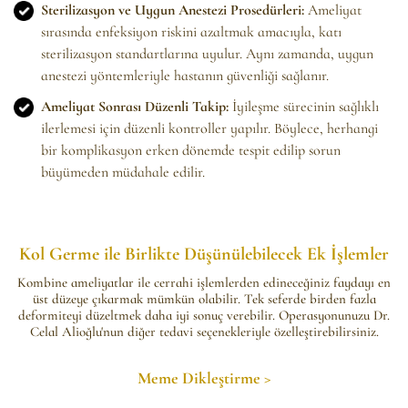
Sterilizasyon ve Uygun Anestezi Prosedürleri:
Ameliyat
sırasında enfeksiyon riskini azaltmak amacıyla, katı
sterilizasyon standartlarına uyulur. Aynı zamanda, uygun
anestezi yöntemleriyle hastanın güvenliği sağlanır.
Ameliyat Sonrası Düzenli Takip:
İyileşme sürecinin sağlıklı
ilerlemesi için düzenli kontroller yapılır. Böylece, herhangi
bir komplikasyon erken dönemde tespit edilip sorun
büyümeden müdahale edilir.
Kol Germe ile Birlikte Düşünülebilecek Ek
İşlemler
Kombine ameliyatlar ile cerrahi işlemlerden edineceğiniz faydayı en
üst düzeye çıkarmak mümkün olabilir. Tek seferde birden fazla
deformiteyi düzeltmek daha iyi sonuç verebilir. Operasyonunuzu Dr.
Celal Alioğlu'nun diğer tedavi seçenekleriyle özelleştirebilirsiniz.
Meme Dikleştirme >