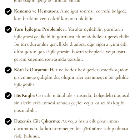
enfeksiyon gelişme ihtimali vardır.
Kanama ve Hematom:
Ameliyat sonrası, cerrahi bölgede
kan birikimi veya aktif kanama olabilir.
Yara İyileşme Problemleri:
Yaralar açılabilir, yaraların
iyileşmesi gecikebilir, yaralara ek müdahaleler gerekebilir.
Bu tarz durumlar genellikle diyabet, ağır sigara içimi gibi
altta yatan yara iyileşmesini bozan sebeplerle veya aşırı
gergin kapama sonrasında görülür.
Kötü İz Oluşumu:
Her ne kadar kesi yerleri estetik açıdan
gizlenmeye çalışılsa da, oluşan izler istenmeyen bir şekilde
iyileşebilir.
His Kaybı:
Cerrahi müdahale sırasında, bölgedeki duyusal
sinirlerin etkilenmesi sonucu geçici veya kalıcı his kaybı
yaşanabilir.
Düzensiz Cilt Çıkarma:
Az veya fazla cilt çıkarılması
durumunda, kolun istenmeyen bir görünüme sahip olması
riski bulunur.