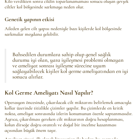
Kilo verdikten sonra cildin toparlanamaması sonucu oluşan gevşek
ciltler kol bölgesinde sarkmaya neden olur.
Genetik yapının etkisi
Aileden gelen cilt yapısı nedeniyle bazı kişilerde kol bölgesinde
sarkmalar meydana gelebilir.
Bahsedilen durumlara sahip olup genel sağlık
durumu iyi olan, yara iyileşmesi problemi olmayan
ve ameliyat sonrası iyileşme sürecine uyum
sağlayabilecek kişiler kol germe ameliyatından en iyi
sonucu alırlar.
Kol Germe Ameliyatı Nasıl Yapılır?
Operasyon öncesinde, çıkarılacak cilt miktarını belirlemek amacıyla
kollar üzerinde titizlikle çizimler yapılır. Bu çizimlerde en kritik
nokta, ameliyat sonrasında izlerin konumunun özenle saptanmasıdır.
Ayrıca, çıkarılması gereken cilt miktarının doğru hesaplanması,
kolun dirseğe doğru orantılı ve doğal bir incelme kazanması
açısından büyük önem taşır.
Ameliyat süreci, ilk olarak liposuction ile başlar; bu aşamada