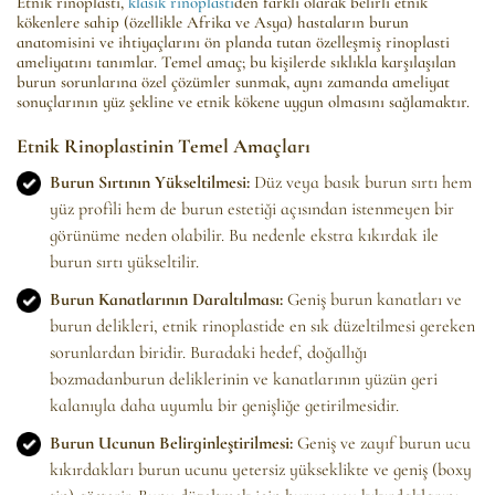
Etnik rinoplasti,
klasik rinoplasti
den farklı olarak belirli etnik
kökenlere sahip (özellikle Afrika ve Asya) hastaların burun
anatomisini ve ihtiyaçlarını ön planda tutan özelleşmiş rinoplasti
ameliyatını tanımlar. Temel amaç; bu kişilerde sıklıkla karşılaşılan
burun sorunlarına özel çözümler sunmak, aynı zamanda ameliyat
sonuçlarının yüz şekline ve etnik kökene uygun olmasını sağlamaktır.
Etnik Rinoplastinin Temel Amaçları
Burun Sırtının Yükseltilmesi:
Düz veya basık burun sırtı hem
yüz profili hem de burun estetiği açısından istenmeyen bir
görünüme neden olabilir. Bu nedenle ekstra kıkırdak ile
burun sırtı yükseltilir.
Burun Kanatlarının Daraltılması:
Geniş burun kanatları ve
burun delikleri, etnik rinoplastide en sık düzeltilmesi gereken
sorunlardan biridir. Buradaki hedef, doğallığı
bozmadanburun deliklerinin ve kanatlarının yüzün geri
kalanıyla daha uyumlu bir genişliğe getirilmesidir.
Burun Ucunun Belirginleştirilmesi:
Geniş ve zayıf burun ucu
kıkırdakları burun ucunu yetersiz yükseklikte ve geniş (boxy