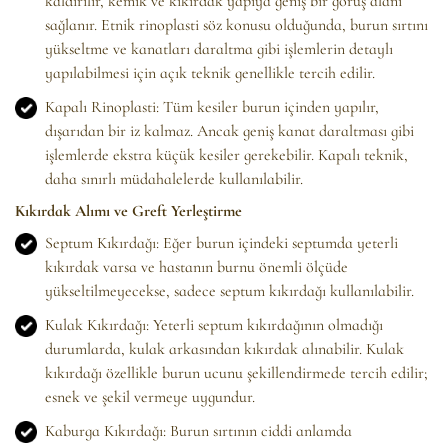
kaldırılır, kemik ve kıkırdak yapıya geniş bir görüş alanı
sağlanır. Etnik rinoplasti söz konusu olduğunda, burun sırtını
yükseltme ve kanatları daraltma gibi işlemlerin detaylı
yapılabilmesi için açık teknik genellikle tercih edilir.
Kapalı Rinoplasti: Tüm kesiler burun içinden yapılır,
dışarıdan bir iz kalmaz. Ancak geniş kanat daraltması gibi
işlemlerde ekstra küçük kesiler gerekebilir. Kapalı teknik,
daha sınırlı müdahalelerde kullanılabilir.
Kıkırdak Alımı ve Greft Yerleştirme
Septum Kıkırdağı: Eğer burun içindeki septumda yeterli
kıkırdak varsa ve hastanın burnu önemli ölçüde
yükseltilmeyecekse, sadece septum kıkırdağı kullanılabilir.
Kulak Kıkırdağı: Yeterli septum kıkırdağının olmadığı
durumlarda, kulak arkasından kıkırdak alınabilir. Kulak
kıkırdağı özellikle burun ucunu şekillendirmede tercih edilir;
esnek ve şekil vermeye uygundur.
Kaburga Kıkırdağı: Burun sırtının ciddi anlamda