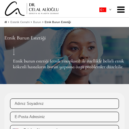
Hakkımda
+
Estetik Cerrahi
Burun
Etnik Burun Estetiği
Estetik Cerrahi
+
Etnik Burun Estetiği
Ameliyatsız Estetik
+
Hasta Rehberi
+
Etnik burun estetiği (etnik rinoplasti) ile özellikle belirli etnik
kökenli hastaların burun yapısına özgü problemler düzeltilir.
İletişim
+
Bilgi Al