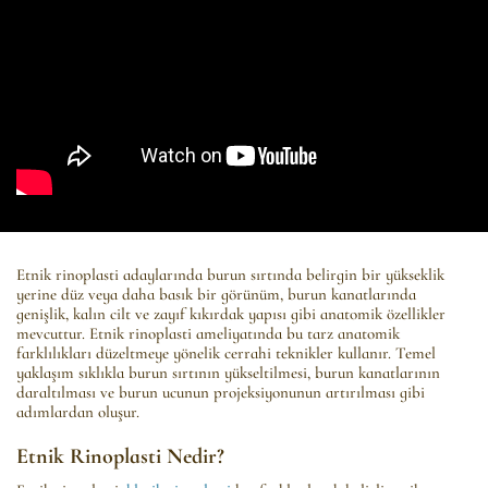
Etnik rinoplasti adaylarında burun sırtında belirgin bir yükseklik
yerine düz veya daha basık bir görünüm, burun kanatlarında
genişlik, kalın cilt ve zayıf kıkırdak yapısı gibi anatomik özellikler
mevcuttur. Etnik rinoplasti ameliyatında bu tarz anatomik
farklılıkları düzeltmeye yönelik cerrahi teknikler kullanır. Temel
yaklaşım sıklıkla burun sırtının yükseltilmesi, burun kanatlarının
daraltılması ve burun ucunun projeksiyonunun artırılması gibi
adımlardan oluşur.
Etnik Rinoplasti Nedir?