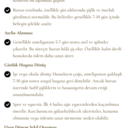
kontrolü bu aşamada yapılır.
Burun etrafında, özellikle göz altlarında şişlik ve morluk
görülmesi normaldir. Bu belirtiler genellikle 7-10 gün içinde
belirgin şekilde azalır.
Atelin Alınması
Genellikle ameliyattan 5-7 gün sonra atel ve splintler
çıkarılır. Bu süreçte burun hâlâ şiş olur. Özellikle kalın derili
hastalarda ödem daha uzun sürer.
Günlük Hayata Dönüş
İşe veya okula dönüş: Hastaların çoğu, ameliyattan yaklaşık
7-10 gün sonra sosyal hayata geri dönebilir. Ancak burun
üzerinde hafif şişliklerin ve hassasiyetin devam ettiği
unutulmamalıdır.
Spor ve egzersiz: İlk 4 hafta ağır egzersizlerden kaçınılması
önerilir. Kan basıncını yükseltebilecek aktiviteler, kanama
olmasına veya ödemin uzun sürmesine neden olabilir.
Uzun Dönem Şekil Oturması