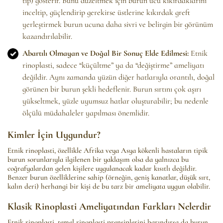
tip) gösterir. Bunu düzeltmek için burun ucu kıkırdaklarını
inceltip, güçlendirip gerekirse üstlerine kıkırdak greft
yerleştirmek burun ucuna daha sivri ve belirgin bir görünüm
kazandırılabilir.
Abartılı Olmayan ve Doğal Bir Sonuç Elde Edilmesi:
Etnik
rinoplasti, sadece “küçültme” ya da “değiştirme” ameliyatı
değildir. Aynı zamanda yüzün diğer hatlarıyla orantılı, doğal
görünen bir burun şekli hedeflenir. Burun sırtını çok aşırı
yükseltmek, yüzle uyumsuz hatlar oluşturabilir; bu nedenle
ölçülü müdahaleler yapılması önemlidir.
Kimler İçin Uygundur?
Etnik rinoplasti, özellikle Afrika veya Asya kökenli hastaların tipik
burun sorunlarıyla ilgilenen bir yaklaşım olsa da yalnızca bu
coğrafyalardan gelen kişilere uygulanacak kadar kısıtlı değildir.
Benzer burun özelliklerine sahip (örneğin, geniş kanatlar, düşük sırt,
kalın deri) herhangi bir kişi de bu tarz bir ameliyata uygun olabilir.
Klasik Rinoplasti Ameliyatından Farkları Nelerdir
Etnik rinoplasti, temel rinoplasti prensiplerini barındırsa da burun