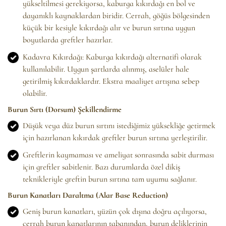
yükseltilmesi gerekiyorsa, kaburga kıkırdağı en bol ve
dayanıklı kaynaklardan biridir. Cerrah, göğüs bölgesinden
küçük bir kesiyle kıkırdağı alır ve burun sırtına uygun
boyutlarda greftler hazırlar.
Kadavra Kıkırdağı: Kaburga kıkırdağı alternatifi olarak
kullanılabilir. Uygun şartlarda alınmış, aselüler hale
getirilmiş kıkırdaklardır. Ekstra maaliyet artışına sebep
olabilir.
Burun Sırtı (Dorsum) Şekillendirme
Düşük veya düz burun sırtını istediğimiz yüksekliğe getirmek
için hazırlanan kıkırdak greftler burun sırtına yerleştirilir.
Greftlerin kaymaması ve ameliyat sonrasında sabit durması
için greftler sabitlenir. Bazı durumlarda özel dikiş
teknikleriyle greftin burun sırtına tam uyumu sağlanır.
Burun Kanatları Daraltma (Alar Base Reduction)
Geniş burun kanatları, yüzün çok dışına doğru açılıyorsa,
cerrah burun kanatlarının tabanından, burun deliklerinin