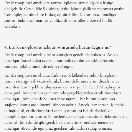
Etnik rinoplasti ameliyatı sonrası iyileşme süreci kişiden kişiye
değişebilir. Genellikle ilk birkaç hafta içinde şişlik ve morarma azalır.
Tam iyileşme süreci ise birkaç ay sürebilir. Doktorumuz, ameliyat
sonrası bakım talimatları ve düzenli kontrollerle size rehberlik
edecektir.
4. Etnik rinoplasti ameliyatı sonrasında burun değişir mi?
Etnik rinoplasti ameliyatının sonuçları genellikle kalıcıdır. Ancak,
ameliyat öncesi doku yapısı, anatomik yapılar ve eski deformite
sonucun şekillenmesinde etkin rol oynar.
Etnik rinoplasti ameliyatı, farklı etnik kökenlere sahip bireylerin
burun estetiğini dikkate alarak, burun deformitelerini düzeltme ve
istenilen burun şekline ulaşma amacını taşır. Dr. Celal Alioğlu gibi
deneyimli bir cerrahın yönetiminde gerçekleştirilen etnik rinoplasti
ameliyatı, bireylere daha estetik ve uyumlu bir burun görünümü
sağlama konusunda önemli bir seçenektir. Ancak, her cerrahi işlemde
olduğu gibi, etnik rinoplasti ameliyatının da belirli riskleri ve
komplikasyonları vardır. Bu nedenle, ameliyat öncesinde doktorumuzla
ayrıntılı bir şekilde görüşerek beklentilerinizi netleştirmeniz ve
ameliyat sürecinde uymanız gereken talimatları takip etmeniz