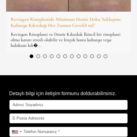
Revizyon Rinoplastide Minimum Donör Doku Yaklaşımı:
Kaburga Kıkırdağı Her Zaman Gerekli mi?
Revizyon Rinoplasti ve Donör Kıkırdak İkincil bir rinoplasti
olma kararı stresli olabilir ve birçok hasta kaburga veya
kulaktan kık�...
Detaylı bilgi için iletişim formunu doldurabilirsiniz.