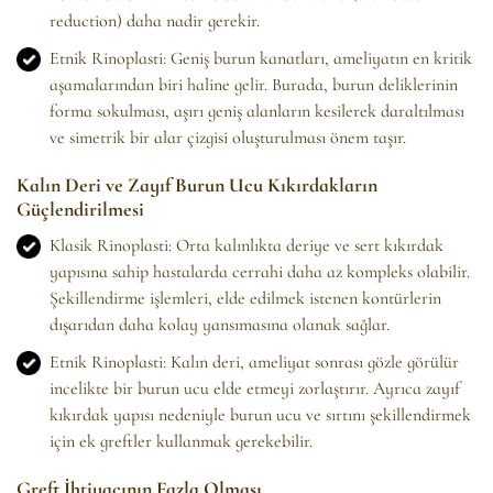
reduction) daha nadir gerekir.
Etnik Rinoplasti: Geniş burun kanatları, ameliyatın en kritik
aşamalarından biri haline gelir. Burada, burun deliklerinin
forma sokulması, aşırı geniş alanların kesilerek daraltılması
ve simetrik bir alar çizgisi oluşturulması önem taşır.
Kalın Deri ve Zayıf Burun Ucu Kıkırdakların
Güçlendirilmesi
Klasik Rinoplasti: Orta kalınlıkta deriye ve sert kıkırdak
yapısına sahip hastalarda cerrahi daha az kompleks olabilir.
Şekillendirme işlemleri, elde edilmek istenen kontürlerin
dışarıdan daha kolay yansımasına olanak sağlar.
Etnik Rinoplasti: Kalın deri, ameliyat sonrası gözle görülür
incelikte bir burun ucu elde etmeyi zorlaştırır. Ayrıca zayıf
kıkırdak yapısı nedeniyle burun ucu ve sırtını şekillendirmek
için ek greftler kullanmak gerekebilir.
Greft İhtiyacının Fazla Olması