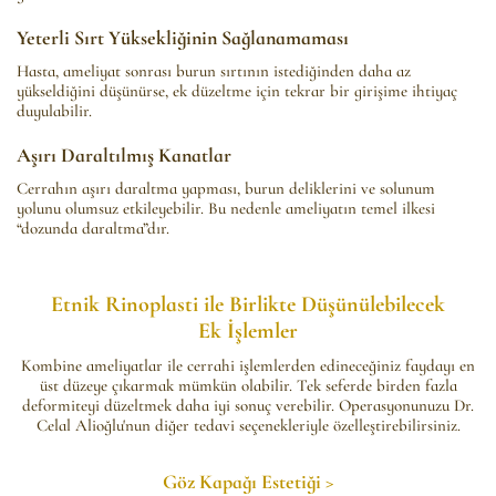
Yeterli Sırt Yüksekliğinin Sağlanamaması
Hasta, ameliyat sonrası burun sırtının istediğinden daha az
yükseldiğini düşünürse, ek düzeltme için tekrar bir girişime ihtiyaç
duyulabilir.
Aşırı Daraltılmış Kanatlar
Cerrahın aşırı daraltma yapması, burun deliklerini ve solunum
yolunu olumsuz etkileyebilir. Bu nedenle ameliyatın temel ilkesi
“dozunda daraltma”dır.
Etnik Rinoplasti ile Birlikte Düşünülebilecek
Ek
İşlemler
Kombine ameliyatlar ile cerrahi işlemlerden edineceğiniz faydayı en
üst düzeye çıkarmak mümkün olabilir. Tek seferde birden fazla
deformiteyi düzeltmek daha iyi sonuç verebilir. Operasyonunuzu Dr.
Celal Alioğlu'nun diğer tedavi seçenekleriyle özelleştirebilirsiniz.
Göz Kapağı Estetiği >