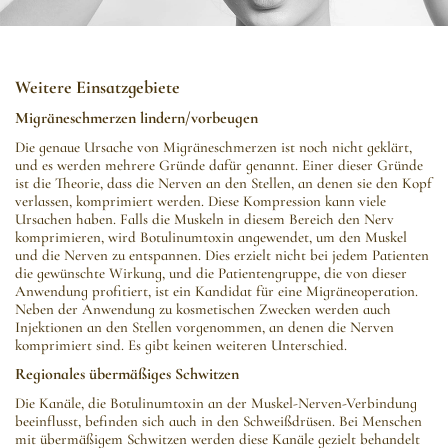
Weitere Einsatzgebiete
Migräneschmerzen lindern/vorbeugen
Die genaue Ursache von Migräneschmerzen ist noch nicht geklärt,
und es werden mehrere Gründe dafür genannt. Einer dieser Gründe
ist die Theorie, dass die Nerven an den Stellen, an denen sie den Kopf
verlassen, komprimiert werden. Diese Kompression kann viele
Ursachen haben. Falls die Muskeln in diesem Bereich den Nerv
komprimieren, wird Botulinumtoxin angewendet, um den Muskel
und die Nerven zu entspannen. Dies erzielt nicht bei jedem Patienten
die gewünschte Wirkung, und die Patientengruppe, die von dieser
Anwendung profitiert, ist ein Kandidat für eine Migräneoperation.
Neben der Anwendung zu kosmetischen Zwecken werden auch
Injektionen an den Stellen vorgenommen, an denen die Nerven
komprimiert sind. Es gibt keinen weiteren Unterschied.
Regionales übermäßiges Schwitzen
Die Kanäle, die Botulinumtoxin an der Muskel-Nerven-Verbindung
beeinflusst, befinden sich auch in den Schweißdrüsen. Bei Menschen
mit übermäßigem Schwitzen werden diese Kanäle gezielt behandelt