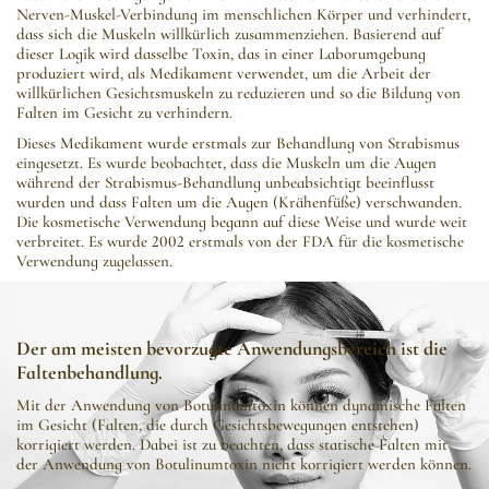
Nerven-Muskel-Verbindung im menschlichen Körper und verhindert,
dass sich die Muskeln willkürlich zusammenziehen. Basierend auf
dieser Logik wird dasselbe Toxin, das in einer Laborumgebung
produziert wird, als Medikament verwendet, um die Arbeit der
willkürlichen Gesichtsmuskeln zu reduzieren und so die Bildung von
Falten im Gesicht zu verhindern.
Dieses Medikament wurde erstmals zur Behandlung von Strabismus
eingesetzt. Es wurde beobachtet, dass die Muskeln um die Augen
während der Strabismus-Behandlung unbeabsichtigt beeinflusst
wurden und dass Falten um die Augen (Krähenfüße) verschwanden.
Die kosmetische Verwendung begann auf diese Weise und wurde weit
verbreitet. Es wurde 2002 erstmals von der FDA für die kosmetische
Verwendung zugelassen.
Der am meisten bevorzugte Anwendungsbereich ist die
Faltenbehandlung.
Mit der Anwendung von Botulinumtoxin können dynamische Falten
im Gesicht (Falten, die durch Gesichtsbewegungen entstehen)
korrigiert werden. Dabei ist zu beachten, dass statische Falten mit
der Anwendung von Botulinumtoxin nicht korrigiert werden können.