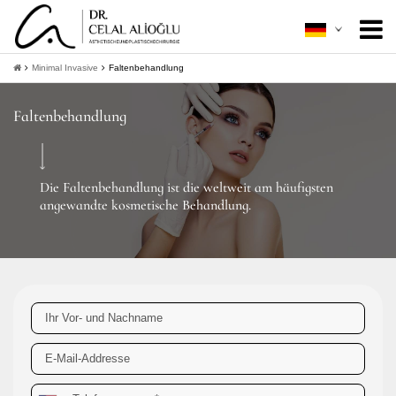
Über mich
+
Minimal Invasive
Faltenbehandlung
Ästhetische Chirurgie
+
Faltenbehandlung
Minimal Invasive
+
Patientenleitfaden
+
Die Faltenbehandlung ist die weltweit am häufigsten
angewandte kosmetische Behandlung.
Kontakt
+
Informationen bekommen