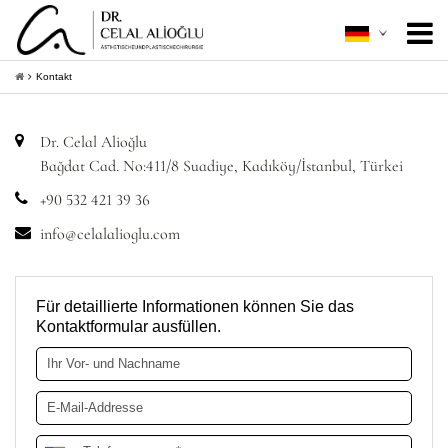
Über mich
+
Kontakt
Ästhetische Chirurgie
+
Dr. Celal Alioğlu
Minimal Invasive
+
Bağdat Cad. No:411/8 Suadiye, Kadıköy/İstanbul, Türkei
+90 532 421 39 36
Patientenleitfaden
+
info@celalalioglu.com
Kontakt
+
Informationen bekommen
Für detaillierte Informationen können Sie das
Kontaktformular ausfüllen.