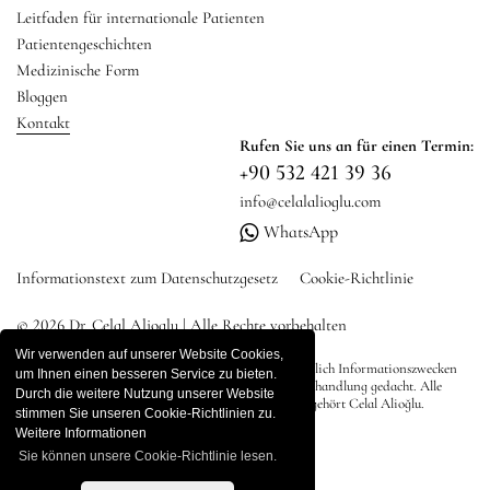
Leitfaden für internationale Patienten
Patientengeschichten
Medizinische Form
Bloggen
Kontakt
Rufen Sie uns an für einen Termin:
+90 532 421 39 36
info@celalalioglu.com
WhatsApp
Informationstext zum Datenschutzgesetz
Cookie-Richtlinie
© 2026 Dr. Celal Alioglu | Alle Rechte vorbehalten
Wir verwenden auf unserer Website Cookies,
Sämtliche Inhalte auf dieser Website dienen ausschließlich Informationszwecken
um Ihnen einen besseren Service zu bieten.
und sind nicht als direkte Werbung, Diagnose oder Behandlung gedacht. Alle
Durch die weitere Nutzung unserer Website
Rechte an den Inhalten der Website liegen bei Dr. Es gehört Celal Alioğlu.
stimmen Sie unseren Cookie-Richtlinien zu.
Weitere Informationen
Sie können unsere Cookie-Richtlinie lesen.