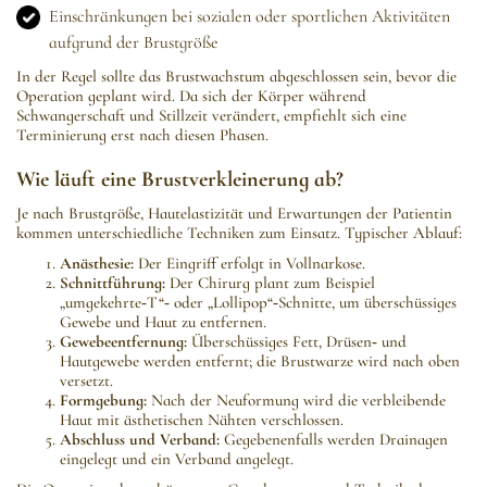
Einschränkungen bei sozialen oder sportlichen Aktivitäten
aufgrund der Brustgröße
In der Regel sollte das Brustwachstum abgeschlossen sein, bevor die
Operation geplant wird. Da sich der Körper während
Schwangerschaft und Stillzeit verändert, empfiehlt sich eine
Terminierung erst nach diesen Phasen.
Wie läuft eine Brustverkleinerung ab?
Je nach Brustgröße, Hautelastizität und Erwartungen der Patientin
kommen unterschiedliche Techniken zum Einsatz. Typischer Ablauf:
Anästhesie:
Der Eingriff erfolgt in Vollnarkose.
Schnittführung:
Der Chirurg plant zum Beispiel
„umgekehrte‑T“‑ oder „Lollipop“‑Schnitte, um überschüssiges
Gewebe und Haut zu entfernen.
Gewebeentfernung:
Überschüssiges Fett, Drüsen‑ und
Hautgewebe werden entfernt; die Brustwarze wird nach oben
versetzt.
Formgebung:
Nach der Neuformung wird die verbleibende
Haut mit ästhetischen Nähten verschlossen.
Abschluss und Verband:
Gegebenenfalls werden Drainagen
eingelegt und ein Verband angelegt.