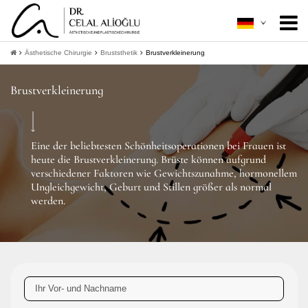
Über mich
+
Ästhetische Chirurgie
Bruststhetik
Brustverkleinerung
Ästhetische Chirurgie
+
Brustverkleinerung
Minimal Invasive
+
Patientenleitfaden
+
Eine der beliebtesten Schönheitsoperationen bei Frauen ist
heute die Brustverkleinerung. Brüste können aufgrund
Kontakt
verschiedener Faktoren wie Gewichtszunahme, hormonellem
Ungleichgewicht, Geburt und Stillen größer als normal
werden.
+
Informationen bekommen