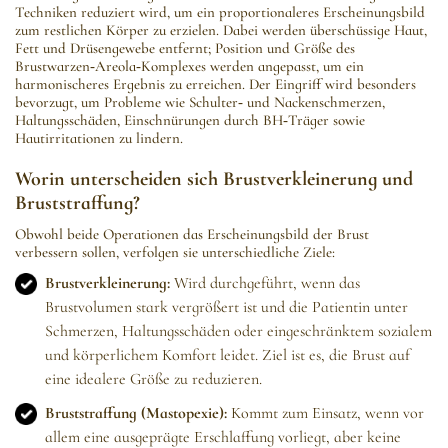
Techniken reduziert wird, um ein proportionaleres Erscheinungsbild
zum restlichen Körper zu erzielen. Dabei werden überschüssige Haut,
Fett und Drüsengewebe entfernt; Position und Größe des
Brustwarzen‑Areola‑Komplexes werden angepasst, um ein
harmonischeres Ergebnis zu erreichen. Der Eingriff wird besonders
bevorzugt, um Probleme wie Schulter‑ und Nackenschmerzen,
Haltungsschäden, Einschnürungen durch BH‑Träger sowie
Hautirritationen zu lindern.
Worin unterscheiden sich Brustverkleinerung und
Bruststraffung?
Obwohl beide Operationen das Erscheinungsbild der Brust
verbessern sollen, verfolgen sie unterschiedliche Ziele:
Brustverkleinerung:
Wird durchgeführt, wenn das
Brustvolumen stark vergrößert ist und die Patientin unter
Schmerzen, Haltungsschäden oder eingeschränktem sozialem
und körperlichem Komfort leidet. Ziel ist es, die Brust auf
eine idealere Größe zu reduzieren.
Bruststraffung (Mastopexie):
Kommt zum Einsatz, wenn vor
allem eine ausgeprägte Erschlaffung vorliegt, aber keine