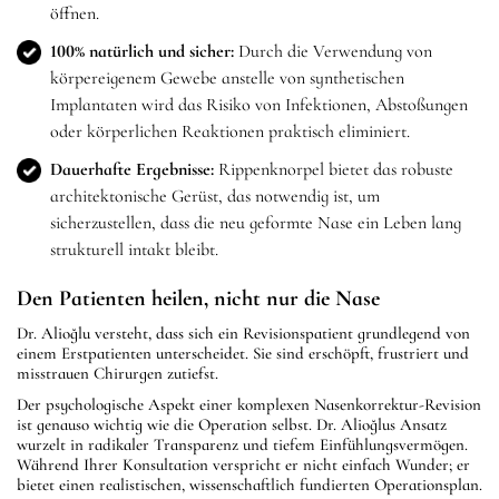
öffnen.
100% natürlich und sicher:
Durch die Verwendung von
körpereigenem Gewebe anstelle von synthetischen
Implantaten wird das Risiko von Infektionen, Abstoßungen
oder körperlichen Reaktionen praktisch eliminiert.
Dauerhafte Ergebnisse:
Rippenknorpel bietet das robuste
architektonische Gerüst, das notwendig ist, um
sicherzustellen, dass die neu geformte Nase ein Leben lang
strukturell intakt bleibt.
Den Patienten heilen, nicht nur die Nase
Dr. Alioğlu versteht, dass sich ein Revisionspatient grundlegend von
einem Erstpatienten unterscheidet. Sie sind erschöpft, frustriert und
misstrauen Chirurgen zutiefst.
Der psychologische Aspekt einer komplexen Nasenkorrektur-Revision
ist genauso wichtig wie die Operation selbst. Dr. Alioğlus Ansatz
wurzelt in radikaler Transparenz und tiefem Einfühlungsvermögen.
Während Ihrer Konsultation verspricht er nicht einfach Wunder; er
bietet einen realistischen, wissenschaftlich fundierten Operationsplan.