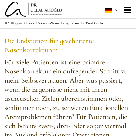
Über mich
+
Bloggen
Bester Revisions-Nasenchirurg Türkei | Dr. Celal Alioglu
Ästhetische Chirurgie
+
Die Endstation für gescheiterte
Nasenkorrekturen
Minimal Invasive
+
Für viele Patienten ist eine primäre
Patientenleitfaden
+
Nasenkorrektur ein aufregender Schritt zu
Kontakt
mehr Selbstvertrauen. Aber was passiert,
wenn die Ergebnisse nicht mit Ihren
+
Informationen bekommen
ästhetischen Zielen übereinstimmen oder,
schlimmer noch, zu schweren funktionellen
Atemproblemen führen? Für Patienten, die
sich bereits zwei-, drei- oder sogar viermal
im Ausland erfolglosen Operationen