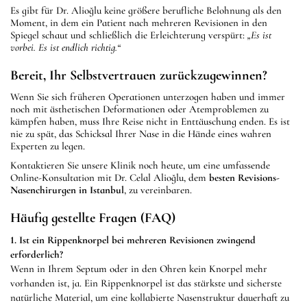
Es gibt für Dr. Alioğlu keine größere berufliche Belohnung als den
Moment, in dem ein Patient nach mehreren Revisionen in den
Spiegel schaut und schließlich die Erleichterung verspürt:
„Es ist
vorbei. Es ist endlich richtig.“
Bereit, Ihr Selbstvertrauen zurückzugewinnen?
Wenn Sie sich früheren Operationen unterzogen haben und immer
noch mit ästhetischen Deformationen oder Atemproblemen zu
kämpfen haben, muss Ihre Reise nicht in Enttäuschung enden. Es ist
nie zu spät, das Schicksal Ihrer Nase in die Hände eines wahren
Experten zu legen.
Kontaktieren Sie unsere Klinik noch heute, um eine umfassende
Online-Konsultation mit Dr. Celal Alioğlu, dem
besten Revisions-
Nasenchirurgen in Istanbul
, zu vereinbaren.
Häufig gestellte Fragen (FAQ)
1. Ist ein Rippenknorpel bei mehreren Revisionen zwingend
erforderlich?
Wenn in Ihrem Septum oder in den Ohren kein Knorpel mehr
vorhanden ist, ja. Ein Rippenknorpel ist das stärkste und sicherste
natürliche Material, um eine kollabierte Nasenstruktur dauerhaft zu