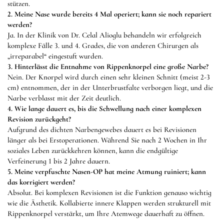
stützen.
2. Meine Nase wurde bereits 4 Mal operiert; kann sie noch repariert
werden?
Ja. In der Klinik von Dr. Celal Alioglu behandeln wir erfolgreich
komplexe Fälle 3. und 4. Grades, die von anderen Chirurgen als
„irreparabel“ eingestuft wurden.
3. Hinterlässt die Entnahme von Rippenknorpel eine große Narbe?
Nein. Der Knorpel wird durch einen sehr kleinen Schnitt (meist 2-3
cm) entnommen, der in der Unterbrustfalte verborgen liegt, und die
Narbe verblasst mit der Zeit deutlich.
4. Wie lange dauert es, bis die Schwellung nach einer komplexen
Revision zurückgeht?
Aufgrund des dichten Narbengewebes dauert es bei Revisionen
länger als bei Erstoperationen. Während Sie nach 2 Wochen in Ihr
soziales Leben zurückkehren können, kann die endgültige
Verfeinerung 1 bis 2 Jahre dauern.
5. Meine verpfuschte Nasen-OP hat meine Atmung ruiniert; kann
das korrigiert werden?
Absolut. Bei komplexen Revisionen ist die Funktion genauso wichtig
wie die Ästhetik. Kollabierte innere Klappen werden strukturell mit
Rippenknorpel verstärkt, um Ihre Atemwege dauerhaft zu öffnen.