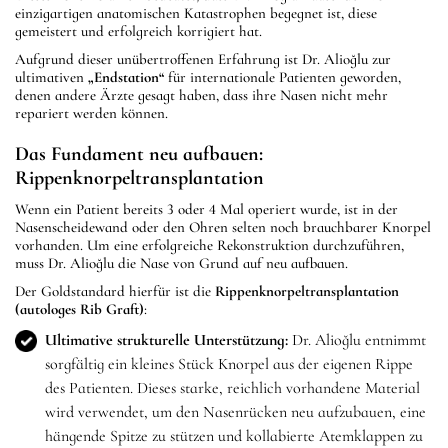
einzigartigen anatomischen Katastrophen begegnet ist, diese
gemeistert und erfolgreich korrigiert hat.
Aufgrund dieser unübertroffenen Erfahrung ist Dr. Alioğlu zur
ultimativen
„Endstation“
für internationale Patienten geworden,
denen andere Ärzte gesagt haben, dass ihre Nasen nicht mehr
repariert werden können.
Das Fundament neu aufbauen:
Rippenknorpeltransplantation
Wenn ein Patient bereits 3 oder 4 Mal operiert wurde, ist in der
Nasenscheidewand oder den Ohren selten noch brauchbarer Knorpel
vorhanden. Um eine erfolgreiche Rekonstruktion durchzuführen,
muss Dr. Alioğlu die Nase von Grund auf neu aufbauen.
Der Goldstandard hierfür ist die
Rippenknorpeltransplantation
(autologes Rib Graft)
:
Ultimative strukturelle Unterstützung:
Dr. Alioğlu entnimmt
sorgfältig ein kleines Stück Knorpel aus der eigenen Rippe
des Patienten. Dieses starke, reichlich vorhandene Material
wird verwendet, um den Nasenrücken neu aufzubauen, eine
hängende Spitze zu stützen und kollabierte Atemklappen zu